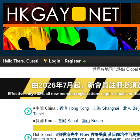
Hello There, Guest!
Login
Register
世界各地同志熱點 Global Ga
■中國 China：
香港 Hong Kong
上海 Shanghai
北京 Beij
Taipei
■韓國 Korea:
首爾 Seou
l
釜山 Busan
Hot Search:
#前香港先生 Flow 再捲爭議 昔日鍾培生百萬挑