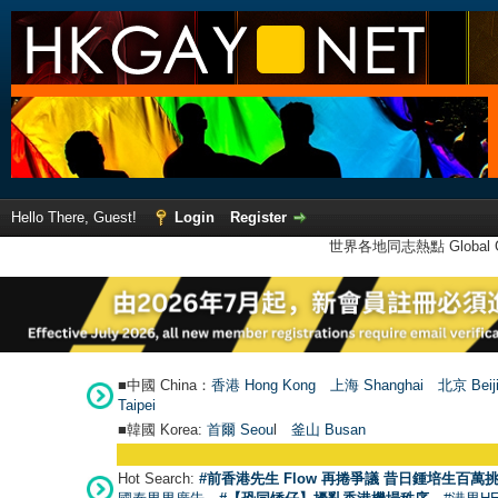
Hello There, Guest!
Login
Register
世界各地同志熱點 Global Ga
■中國 China：
香港 Hong Kong
上海 Shanghai
北京 Beij
Taipei
■韓國 Korea:
首爾 Seou
l
釜山 Busan
Hot Search:
#前香港先生 Flow 再捲爭議 昔日鍾培生百萬挑