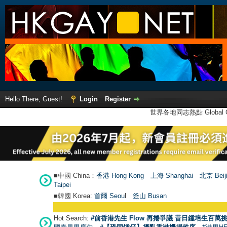
Hello There, Guest!
Login
Register
世界各地同志熱點 Global Ga
■中國 China：
香港 Hong Kong
上海 Shanghai
北京 Beij
Taipei
■韓國 Korea:
首爾 Seou
l
釜山 Busan
Hot Search:
#前香港先生 Flow 再捲爭議 昔日鍾培生百萬挑