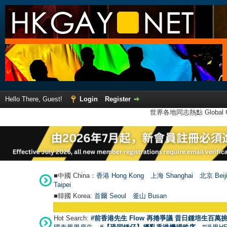
Hello There, Guest!
Login
Register
世界各地同志熱點 Global Ga
■中國 China：
香港 Hong Kong
上海 Shanghai
北京 Beij
Taipei
■韓國 Korea:
首爾 Seou
l
釜山 Busan
Hot Search:
#前香港先生 Flow 再捲爭議 昔日鍾培生百萬挑