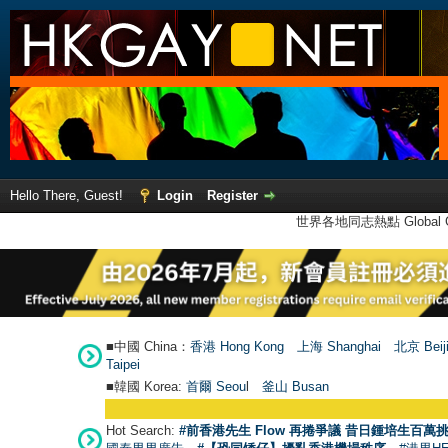
Hello There, Guest!
Login
Register
世界各地同志熱點 Global Ga
■中國 China：
香港 Hong Kong
上海 Shanghai
北京 Beij
Taipei
■韓國 Korea:
首爾 Seou
l
釜山 Busan
Hot Search:
#前香港先生 Flow 再捲爭議 昔日鍾培生百萬挑