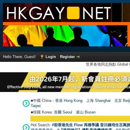
Hello There, Guest!
Login
Register
世界各地同志熱點 Global Ga
■中國 China：
香港 Hong Kong
上海 Shanghai
北京 Beij
Taipei
■韓國 Korea:
首爾 Seou
l
釜山 Busan
Hot Search:
#前香港先生 Flow 再捲爭議 昔日鍾培生百萬挑