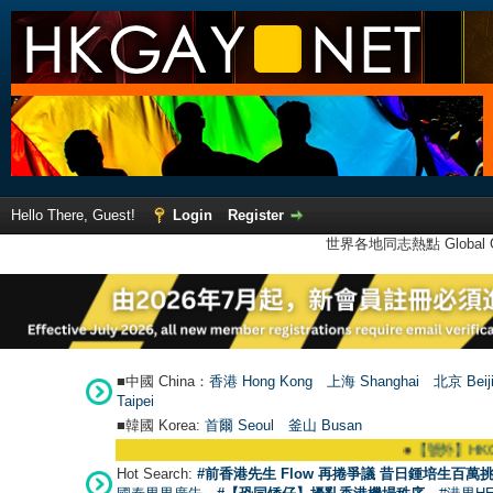
Hello There, Guest!
Login
Register
世界各地同志熱點 Global Ga
■中國 China：
香港 Hong Kong
上海 Shanghai
北京 Beij
Taipei
■韓國 Korea:
首爾 Seou
l
釜山 Busan
●
【號外】HKGAY.n
Hot Search:
#前香港先生 Flow 再捲爭議 昔日鍾培生百萬挑