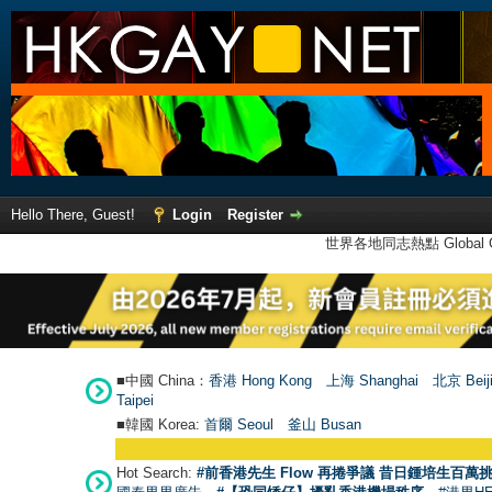
Hello There, Guest!
Login
Register
世界各地同志熱點 Global Ga
■中國 China：
香港 Hong Kong
上海 Shanghai
北京 Beij
Taipei
■韓國 Korea:
首爾 Seou
l
釜山 Busan
Hot Search:
#前香港先生 Flow 再捲爭議 昔日鍾培生百萬挑