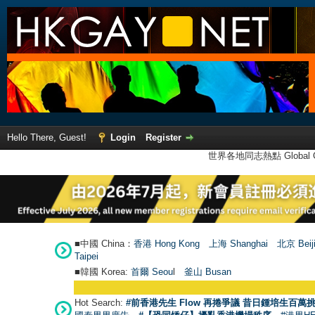
Hello There, Guest!
Login
Register
世界各地同志熱點 Global Ga
■中國 China：
香港 Hong Kong
上海 Shanghai
北京 Beij
Taipei
■韓國 Korea:
首爾 Seou
l
釜山 Busan
Hot Search:
#前香港先生 Flow 再捲爭議 昔日鍾培生百萬挑