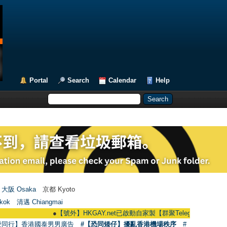
Portal
Search
Calendar
Help
大阪 Osaka
京都 Kyoto
kok
清邁 Chiangmai
●
【號外】HKGAY.net已啟動自家製【群聚Telegram群組】 HKGAY.net h
愛同行】香港國泰男男廣告
#【恐同矮仔】擾亂香港機場秩序
#