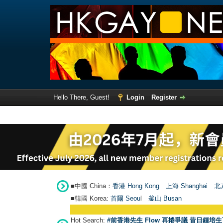
Hello There, Guest!
Login
Register
■中國 China：
香港 Hong Kong
上海 Shanghai
北京
■韓國 Korea:
首爾 Seou
l
釜山 Busan
Hot Search:
#前香港先生 Flow 再捲爭議 昔日鍾培生