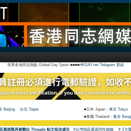
世界各地同志熱點 Global Gay Spots ■■■■
HKGAY.net Telegram 群組
 Beijing
台北 Taipei
■日本 Japan：
東京 Tokyo
■泰國 Thailand：
曼谷 Bang
百萬挑戰再被翻出 Threads 帖文批涉虐兒
#台灣地區通過同性婚姻
#【大