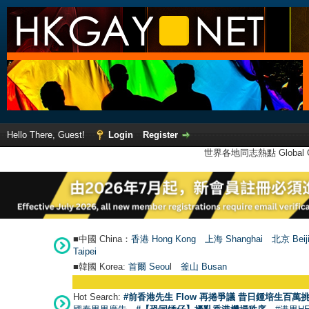
Hello There, Guest!
Login
Register
世界各地同志熱點 Global Ga
■中國 China：
香港 Hong Kong
上海 Shanghai
北京 Beij
Taipei
■韓國 Korea:
首爾 Seou
l
釜山 Busan
Hot Search:
#前香港先生 Flow 再捲爭議 昔日鍾培生百萬挑