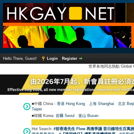
Hello There, Guest!
Login
Register
世界各地同志熱點 Global Ga
■中國 China：
香港 Hong Kong
上海 Shanghai
北京 Beij
Taipei
■韓國 Korea:
首爾 Seou
l
釜山 Busan
Hot Search:
#前香港先生 Flow 再捲爭議 昔日鍾培生百萬挑