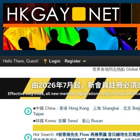
Hello There, Guest!
Login
Register
世界各地同志熱點 Global Ga
■中國 China：
香港 Hong Kong
上海 Shanghai
北京 Beij
Taipei
■韓國 Korea:
首爾 Seou
l
釜山 Busan
Hot Search:
#前香港先生 Flow 再捲爭議 昔日鍾培生百萬挑