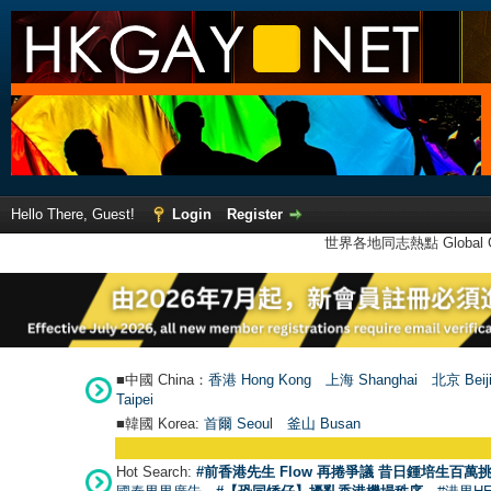
Hello There, Guest!
Login
Register
世界各地同志熱點 Global Ga
■中國 China：
香港 Hong Kong
上海 Shanghai
北京 Beij
Taipei
■韓國 Korea:
首爾 Seou
l
釜山 Busan
Hot Search:
#前香港先生 Flow 再捲爭議 昔日鍾培生百萬挑