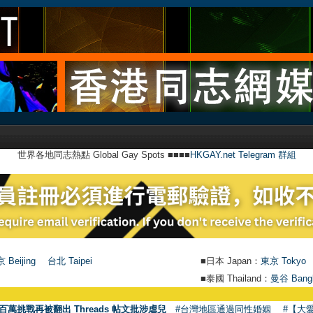
世界各地同志熱點 Global Gay Spots ■■■■
HKGAY.net Telegram 群組
 Beijing
台北 Taipei
■日本 Japan：
東京 Tokyo
■泰國 Thailand：
曼谷 Bang
百萬挑戰再被翻出 Threads 帖文批涉虐兒
#台灣地區通過同性婚姻
#【大