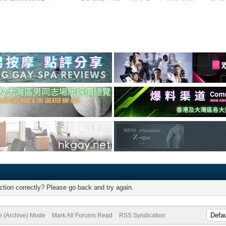
tion correctly? Please go back and try again.
te (Archive) Mode
Mark All Forums Read
RSS Syndication