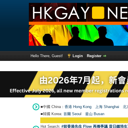
Hello There, Guest!
Login
Register
■中國 China：
香港 Hong Kong
上海 Shanghai
北京
■韓國 Korea:
首爾 Seou
l
釜山 Busan
Hot Search:
#前香港先生 Flow 再捲爭議 昔日鍾培生