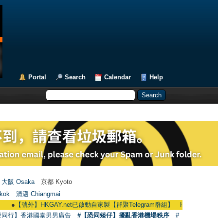
Portal
Search
Calendar
Help
大阪 Osaka
京都 Kyoto
kok
清邁 Chiangmai
●
【號外】HKGAY.net已啟動自家製【群聚Telegram群組】 HKGAY.net has already
愛同行】香港國泰男男廣告
#【恐同矮仔】擾亂香港機場秩序
#