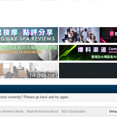
tion correctly? Please go back and try again.
te (Archive) Mode
Mark All Forums Read
RSS Syndication