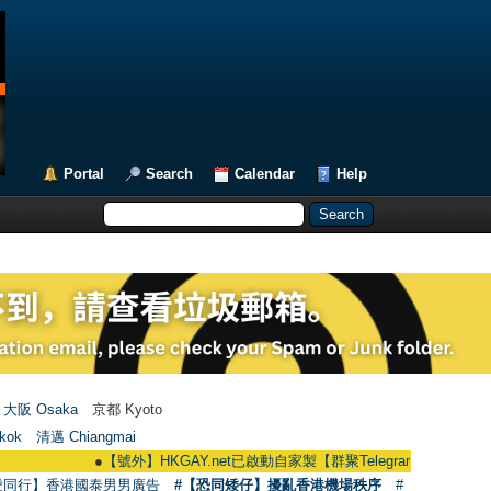
Portal
Search
Calendar
Help
大阪 Osaka
京都 Kyoto
kok
清邁 Chiangmai
●
【號外】HKGAY.net已啟動自家製【群聚Telegram群組】 HKGAY.net has 
愛同行】香港國泰男男廣告
#【恐同矮仔】擾亂香港機場秩序
#