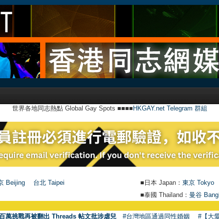
世界各地同志熱點 Global Gay Spots ■■■■
HKGAY.net Telegram 群組
 Beijing
台北 Taipei
■日本 Japan：
東京 Tokyo
■泰國 Thailand：
曼谷 Bang
百萬挑戰再被翻出 Threads 帖文批涉虐兒
#台灣地區通過同性婚姻
#【大