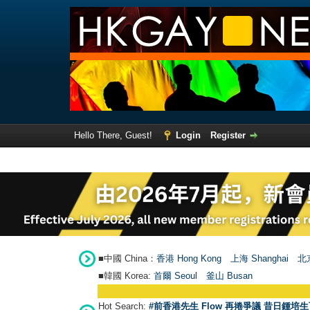
Hello There, Guest!
Login
Register
■中國 China：
香港 Hong Kong
上海 Shanghai
北京
■韓國 Korea:
首爾 Seou
l
釜山 Busan
Hot Search:
#前香港先生 Flow 再捲爭議 昔日鍾培生