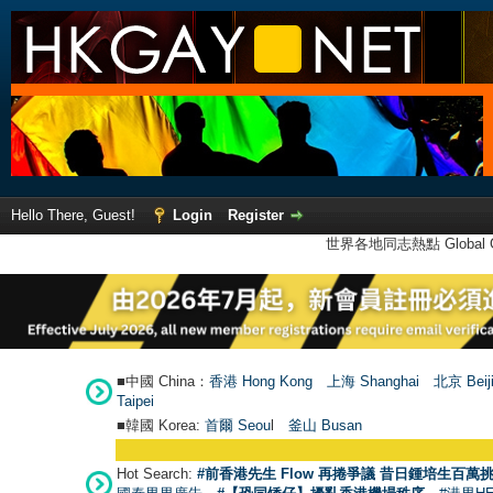
Hello There, Guest!
Login
Register
世界各地同志熱點 Global Ga
■中國 China：
香港 Hong Kong
上海 Shanghai
北京 Beij
Taipei
■韓國 Korea:
首爾 Seou
l
釜山 Busan
Hot Search:
#前香港先生 Flow 再捲爭議 昔日鍾培生百萬挑