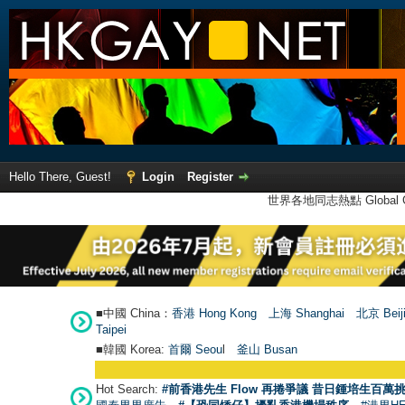
Hello There, Guest!
Login
Register
世界各地同志熱點 Global Ga
■中國 China：
香港 Hong Kong
上海 Shanghai
北京 Beij
Taipei
■韓國 Korea:
首爾 Seou
l
釜山 Busan
Hot Search:
#前香港先生 Flow 再捲爭議 昔日鍾培生百萬挑