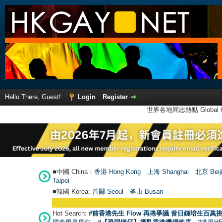
Hello There, Guest!
Login
Register
世界各地同志熱點 Global Ga
■中國 China：
香港 Hong Kong
上海 Shanghai
北京 Beij
Taipei
■韓國 Korea:
首爾 Seou
l
釜山 Busan
Hot Search:
#前香港先生 Flow 再捲爭議 昔日鍾培生百萬挑