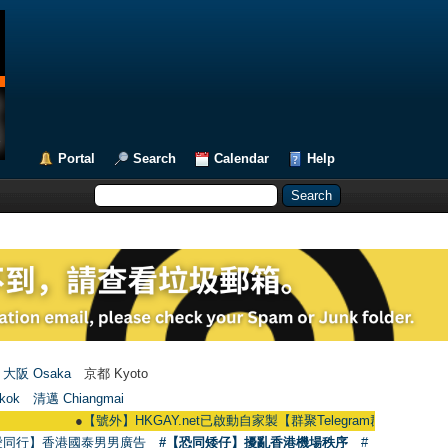
Portal
Search
Calendar
Help
大阪 Osaka
京都 Kyoto
kok
清邁 Chiangmai
●
【號外】HKGAY.net已啟動自家製【群聚Telegram群組】 HKGAY.net has a
愛同行】香港國泰男男廣告
#【恐同矮仔】擾亂香港機場秩序
#