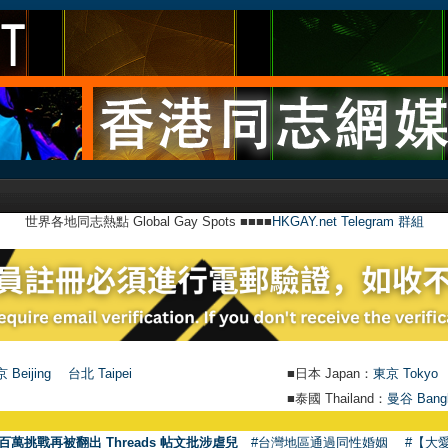
世界各地同志熱點 Global Gay Spots ■■■■
HKGAY.net Telegram 群組
 Beijing
台北 Taipei
■日本 Japan：
東京 Tokyo
■泰國 Thailand：
曼谷 Bang
百萬挑戰再被翻出 Threads 帖文批涉虐兒
#台灣地區通過同性婚姻
#【大