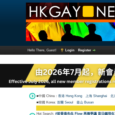
Hello There, Guest!
Login
Register
■中國 China：
香港 Hong Kong
上海 Shanghai
北京
■韓國 Korea:
首爾 Seou
l
釜山 Busan
Hot Search:
#前香港先生 Flow 再捲爭議 昔日鍾培生