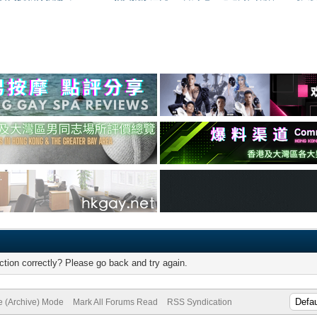
tion correctly? Please go back and try again.
te (Archive) Mode
Mark All Forums Read
RSS Syndication