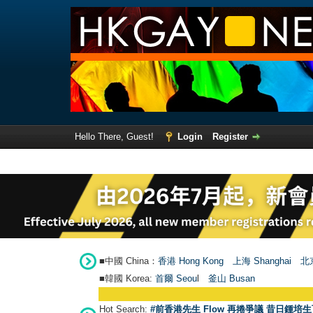
Hello There, Guest!
Login
Register
■中國 China：
香港 Hong Kong
上海 Shanghai
北京
■韓國 Korea:
首爾 Seou
l
釜山 Busan
Hot Search:
#前香港先生 Flow 再捲爭議 昔日鍾培生