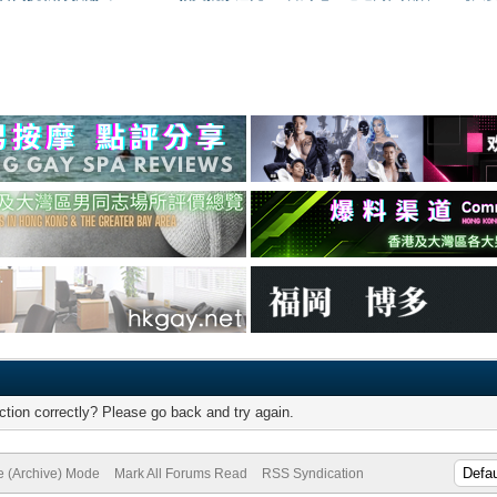
tion correctly? Please go back and try again.
te (Archive) Mode
Mark All Forums Read
RSS Syndication