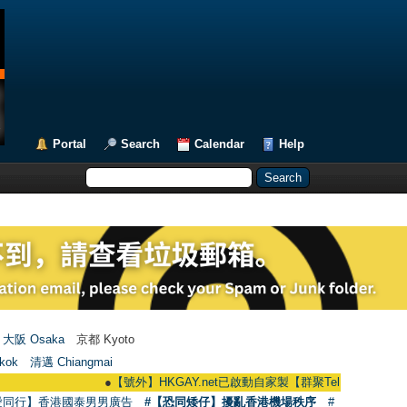
Portal
Search
Calendar
Help
大阪 Osaka
京都 Kyoto
kok
清邁 Chiangmai
●
【號外】HKGAY.net已啟動自家製【群聚Telegram群組】 HKGAY.net
愛同行】香港國泰男男廣告
#【恐同矮仔】擾亂香港機場秩序
#