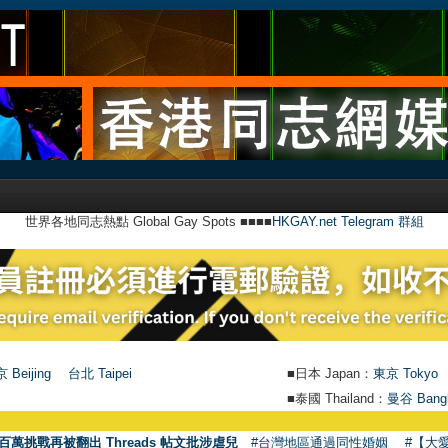
世界各地同志熱點 Global Gay Spots ■■■■
HKGAY.net Telegram 群組
 Beijing
台北 Taipei
■日本 Japan：
東京 Tokyo
■泰國 Thailand：
曼谷 Bang
百萬挑戰再被翻出 Threads 帖文批涉虐兒
#台灣地區通過同性婚姻
#【大