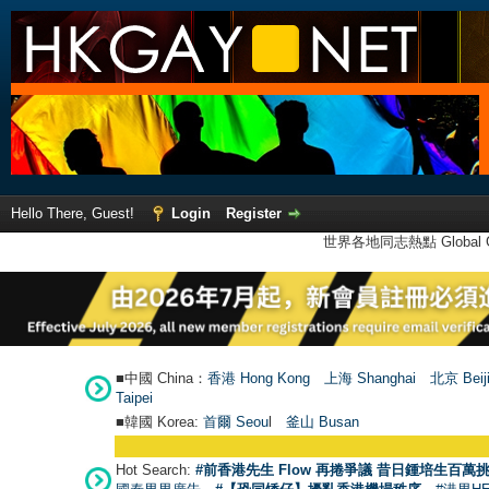
Hello There, Guest!
Login
Register
世界各地同志熱點 Global Ga
■中國 China：
香港 Hong Kong
上海 Shanghai
北京 Beij
Taipei
■韓國 Korea:
首爾 Seou
l
釜山 Busan
Hot Search:
#前香港先生 Flow 再捲爭議 昔日鍾培生百萬挑