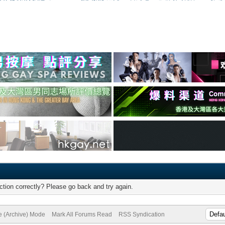
tion correctly? Please go back and try again.
te (Archive) Mode
Mark All Forums Read
RSS Syndication