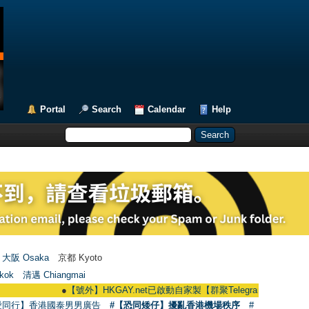
Portal
Search
Calendar
Help
大阪 Osaka
京都 Kyoto
kok
清邁 Chiangmai
●
【號外】HKGAY.net已啟動自家製【群聚Telegram群組】 HKGAY.net has
愛同行】香港國泰男男廣告
#【恐同矮仔】擾亂香港機場秩序
#