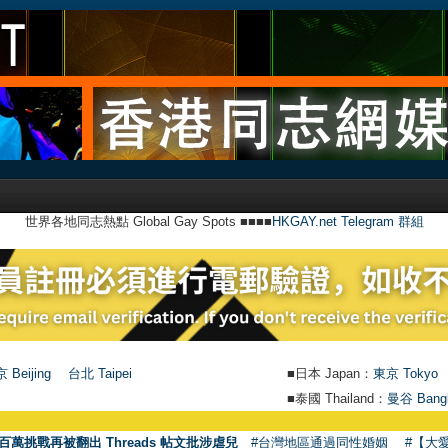
世界各地同志熱點 Global Gay Spots ■■■■
HKGAY.net Telegram 群組
 Beijing
台北 Taipei
■日本 Japan：
東京 Tokyo
■泰國 Thailand：
曼谷 Bang
百萬挑戰再被翻出 Threads 帖文批涉虐兒
#台灣地區通過同性婚姻
#【大