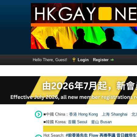
Hello There, Guest!
Login
Register
■中國 China：
香港 Hong Kong
上海 Shanghai
北京
■韓國 Korea:
首爾 Seou
l
釜山 Busan
Hot Search:
#前香港先生 Flow 再捲爭議 昔日鍾培生