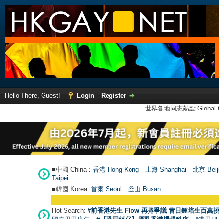
Hello There, Guest!
Login
Register
世界各地同志熱點 Global Ga
■中國 China：
香港 Hong Kong
上海 Shanghai
北京 Beij
Taipei
■韓國 Korea:
首爾 Seou
l
釜山 Busan
Hot Search:
#前香港先生 Flow 再捲爭議 昔日鍾培生百萬挑