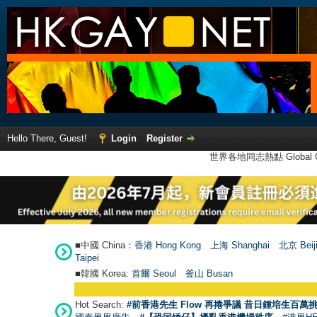
Hello There, Guest!
Login
Register
世界各地同志熱點 Global Ga
■中國 China：
香港 Hong Kong
上海 Shanghai
北京 Beij
Taipei
■韓國 Korea:
首爾 Seou
l
釜山 Busan
Hot Search:
#前香港先生 Flow 再捲爭議 昔日鍾培生百萬挑