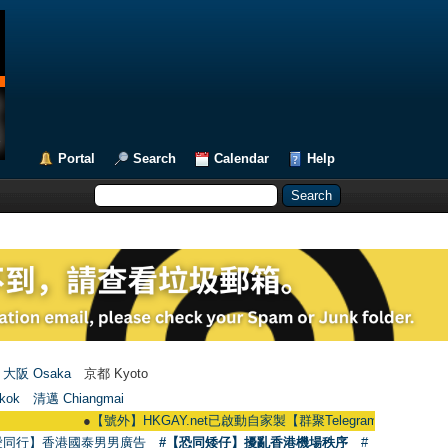
Portal
Search
Calendar
Help
大阪 Osaka
京都 Kyoto
kok
清邁 Chiangmai
●
【號外】HKGAY.net已啟動自家製【群聚Telegram群組】 HKGAY.net has 
愛同行】香港國泰男男廣告
#【恐同矮仔】擾亂香港機場秩序
#