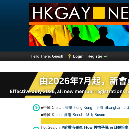
Hello There, Guest!
Login
Register
■中國 China：
香港 Hong Kong
上海 Shanghai
北京
■韓國 Korea:
首爾 Seou
l
釜山 Busan
Hot Search:
#前香港先生 Flow 再捲爭議 昔日鍾培生