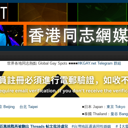
世界各地同志熱點 Global Gay Spots ■■■■
HKGAY.net Telegram 群組
 Beijing
台北 Taipei
■日本 Japan：
東京 Tokyo
■泰國 Thailand：
曼谷 Bang
百萬挑戰再被翻出 Threads 帖文批涉虐兒
#台灣地區通過同性婚姻
#【大