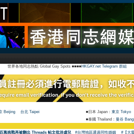
世界各地同志熱點 Global Gay Spots ■■■■
HKGAY.net Telegram 群組
 Beijing
台北 Taipei
■日本 Japan：
東京 Tokyo
■泰國 Thailand：
曼谷 Bang
百萬挑戰再被翻出 Threads 帖文批涉虐兒
#台灣地區通過同性婚姻
#【大