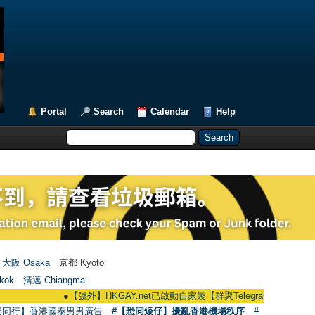
Portal
Search
Calendar
Help
大阪 Osaka
京都 Kyoto
kok
清邁 Chiangmai
●
【號外】HKGAY.net已啟動自家製【群聚Telegram群組】 HKGAY.net has
愛同行】香港國泰男男廣告
#【恐同矮仔】擾亂香港機場秩序
#