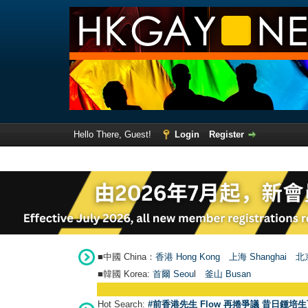
Hello There, Guest!
Login
Register
■中國 China：
香港 Hong Kong
上海 Shanghai
北京
■韓國 Korea:
首爾 Seou
l
釜山 Busan
Hot Search:
#前香港先生 Flow 再捲爭議 昔日鍾培生