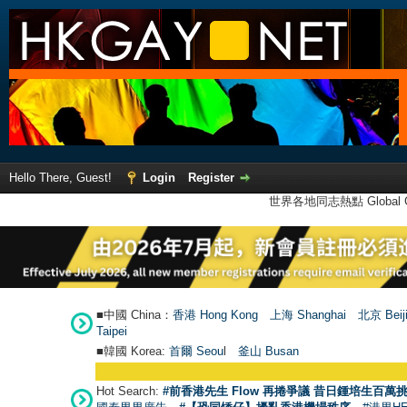
Hello There, Guest!
Login
Register
世界各地同志熱點 Global Ga
■中國 China：
香港 Hong Kong
上海 Shanghai
北京 Beij
Taipei
■韓國 Korea:
首爾 Seou
l
釜山 Busan
Hot Search:
#前香港先生 Flow 再捲爭議 昔日鍾培生百萬挑