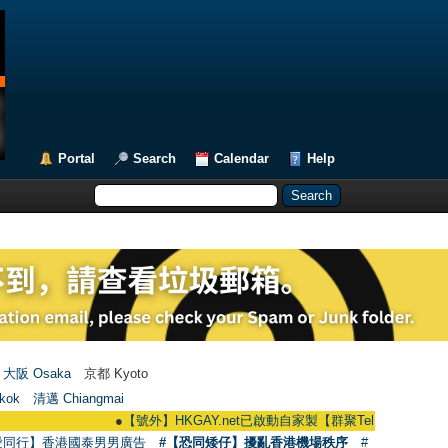
Portal
Search
Calendar
Help
大阪 Osaka
京都 Kyoto
kok
清邁 Chiangmai
●
【號外】HKGAY.net已啟動自家製【群聚Telegram群組】 HKGAY.net 
愛同行】香港國泰男男廣告
#【恐同矮仔】擾亂香港機場秩序
#