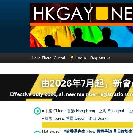
Hello There, Guest!
Login
Register
■中國 China：
香港 Hong Kong
上海 Shanghai
北京
■韓國 Korea:
首爾 Seou
l
釜山 Busan
Hot Search:
#前香港先生 Flow 再捲爭議 昔日鍾培生