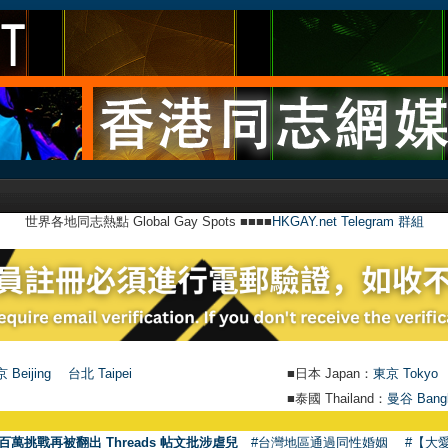
世界各地同志熱點 Global Gay Spots ■■■■
HKGAY.net Telegram 群組
 Beijing
台北 Taipei
■日本 Japan：
東京 Tokyo
■泰國 Thailand：
曼谷 Bang
百萬挑戰再被翻出 Threads 帖文批涉虐兒
#台灣地區通過同性婚姻
#【大