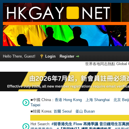
Hello There, Guest!
Login
Register
世界各地同志熱點 Global Ga
■中國 China：
香港 Hong Kong
上海 Shanghai
北京 Beij
Taipei
■韓國 Korea:
首爾 Seou
l
釜山 Busan
Hot Search:
#前香港先生 Flow 再捲爭議 昔日鍾培生百萬挑