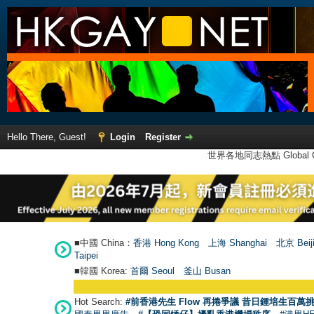
Hello There, Guest!
Login
Register
世界各地同志熱點 Global Ga
■中國 China：
香港 Hong Kong
上海 Shanghai
北京 Beij
Taipei
■韓國 Korea:
首爾 Seou
l
釜山 Busan
Hot Search:
#前香港先生 Flow 再捲爭議 昔日鍾培生百萬挑