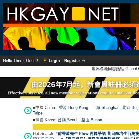
Hello There, Guest!
Login
Register
世界各地同志熱點 Global Ga
■中國 China：
香港 Hong Kong
上海 Shanghai
北京 Beij
Taipei
■韓國 Korea:
首爾 Seou
l
釜山 Busan
Hot Search:
#前香港先生 Flow 再捲爭議 昔日鍾培生百萬挑