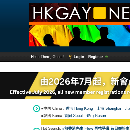
Hello There, Guest!
Login
Register
■中國 China：
香港 Hong Kong
上海 Shanghai
北京
■韓國 Korea:
首爾 Seou
l
釜山 Busan
Hot Search:
#前香港先生 Flow 再捲爭議 昔日鍾培生