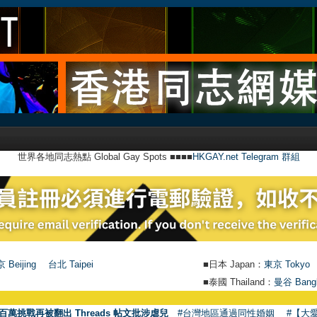
世界各地同志熱點 Global Gay Spots ■■■■
HKGAY.net Telegram 群組
 Beijing
台北 Taipei
■日本 Japan：
東京 Tokyo
■泰國 Thailand：
曼谷 Bang
百萬挑戰再被翻出 Threads 帖文批涉虐兒
#台灣地區通過同性婚姻
#【大