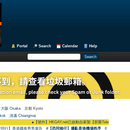
Portal
Search
Calendar
Help
大阪 Osaka
京都 Kyoto
kok
清邁 Chiangmai
●
【號外】HKGAY.net已啟動自家製【群聚Telegram群組】 HKGAY.net 
愛同行】香港國泰男男廣告
#【恐同矮仔】擾亂香港機場秩序
#