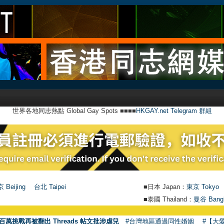
世界各地同志熱點 Global Gay Spots ■■■■
HKGAY.net Telegram 群組
 Beijing
台北 Taipei
■日本 Japan：
東京 Tokyo
■泰國 Thailand：
曼谷 Bang
百萬挑戰再被翻出 Threads 帖文批涉虐兒
#台灣地區通過同性婚姻
#【大