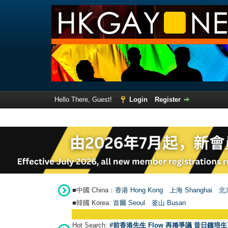
Hello There, Guest!
Login
Register
■中國 China：
香港 Hong Kong
上海 Shanghai
北京
■韓國 Korea:
首爾 Seou
l
釜山 Busan
Hot Search:
#前香港先生 Flow 再捲爭議 昔日鍾培生