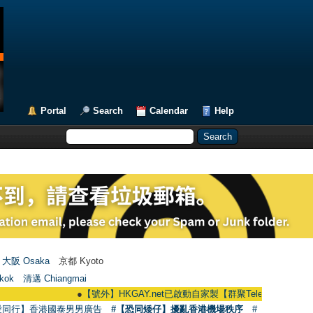
Portal
Search
Calendar
Help
大阪 Osaka
京都 Kyoto
kok
清邁 Chiangmai
●
【號外】HKGAY.net已啟動自家製【群聚Telegram群組】 HKGAY.net 
愛同行】香港國泰男男廣告
#【恐同矮仔】擾亂香港機場秩序
#