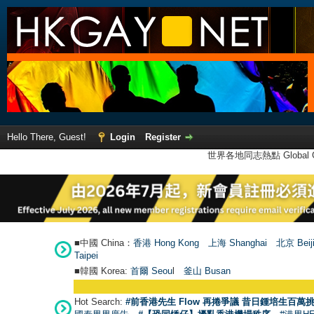
Hello There, Guest!
Login
Register
世界各地同志熱點 Global Ga
■中國 China：
香港 Hong Kong
上海 Shanghai
北京 Beij
Taipei
■韓國 Korea:
首爾 Seou
l
釜山 Busan
Hot Search:
#前香港先生 Flow 再捲爭議 昔日鍾培生百萬挑