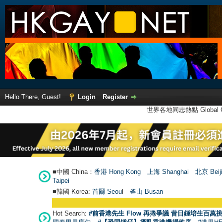
Hello There, Guest!
Login
Register
世界各地同志熱點 Global Ga
■中國 China：
香港 Hong Kong
上海 Shanghai
北京 Beij
Taipei
■韓國 Korea:
首爾 Seou
l
釜山 Busan
Hot Search:
#前香港先生 Flow 再捲爭議 昔日鍾培生百萬挑