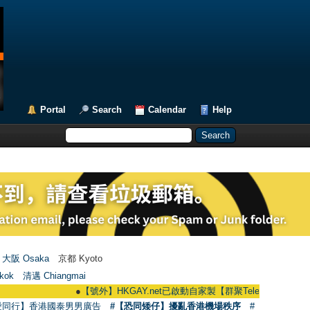
Portal
Search
Calendar
Help
大阪 Osaka
京都 Kyoto
kok
清邁 Chiangmai
●
【號外】HKGAY.net已啟動自家製【群聚Telegram群組】 HKGAY.net 
愛同行】香港國泰男男廣告
#【恐同矮仔】擾亂香港機場秩序
#