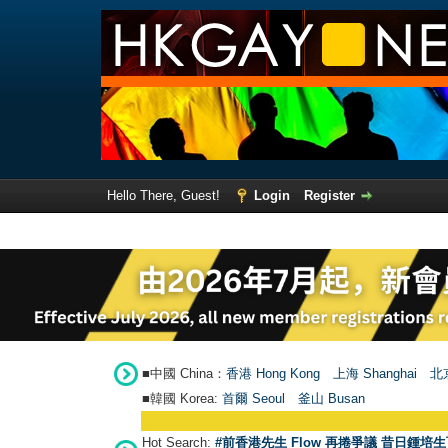
Hello There, Guest!
Login
Register
■中國 China：
香港 Hong Kong
上海 Shanghai
北京
■韓國 Korea:
首爾 Seou
l
釜山 Busan
Hot Search:
#前香港先生 Flow 再捲爭議 昔日鍾培生