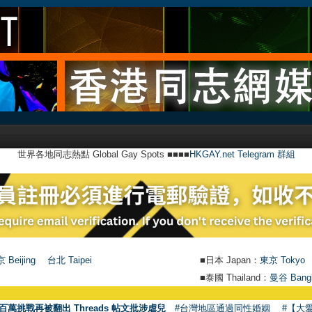
世界各地同志熱點 Global Gay Spots ■■■■
HKGAY.net Telegram 群組
 Beijing
台北 Taipei
■日本 Japan：
東京 Tokyo
■泰國 Thailand：
曼谷 Bang
百萬挑戰再被翻出 Threads 帖文批涉虐兒
#台灣地區通過同性婚姻
#【大