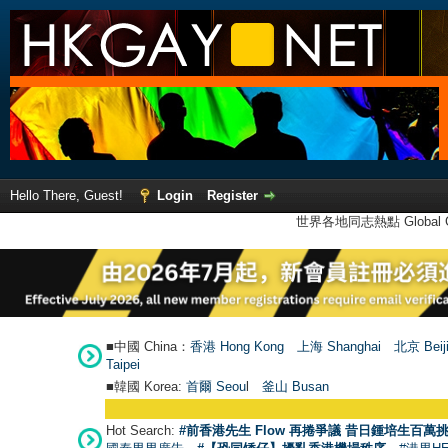
Hello There, Guest!
Login
Register
世界各地同志熱點 Global Ga
■中國 China：
香港 Hong Kong
上海 Shanghai
北京 Beij
Taipei
■韓國 Korea:
首爾 Seou
l
釜山 Busan
Hot Search:
#前香港先生 Flow 再捲爭議 昔日鍾培生百萬挑