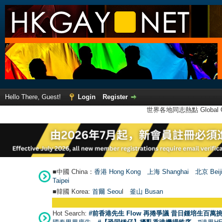
Hello There, Guest!
Login
Register
世界各地同志熱點 Global Ga
■中國 China：
香港 Hong Kong
上海 Shanghai
北京 Beij
Taipei
■韓國 Korea:
首爾 Seou
l
釜山 Busan
Hot Search:
#前香港先生 Flow 再捲爭議 昔日鍾培生百萬挑