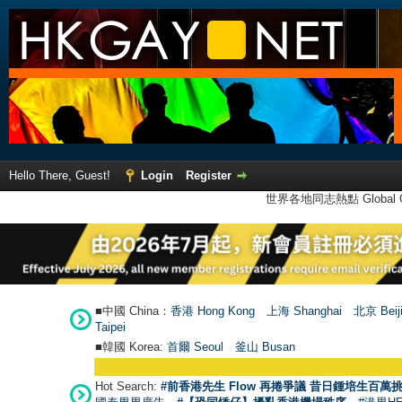
Hello There, Guest!
Login
Register
世界各地同志熱點 Global Ga
■中國 China：
香港 Hong Kong
上海 Shanghai
北京 Beij
Taipei
■韓國 Korea:
首爾 Seou
l
釜山 Busan
Hot Search:
#前香港先生 Flow 再捲爭議 昔日鍾培生百萬挑