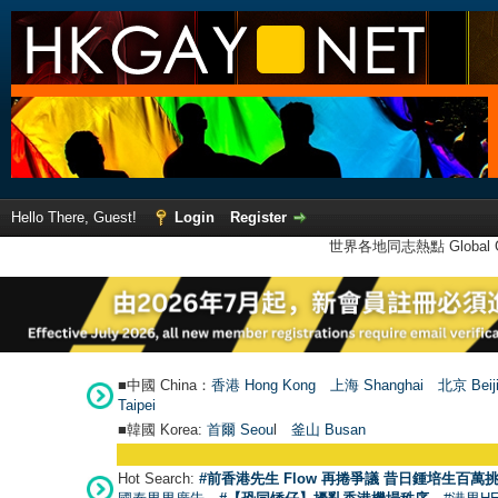
Hello There, Guest!
Login
Register
世界各地同志熱點 Global Ga
■中國 China：
香港 Hong Kong
上海 Shanghai
北京 Beij
Taipei
■韓國 Korea:
首爾 Seou
l
釜山 Busan
Hot Search:
#前香港先生 Flow 再捲爭議 昔日鍾培生百萬挑