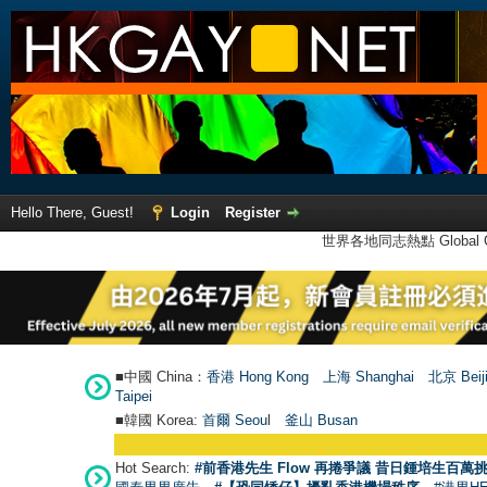
Hello There, Guest!
Login
Register
世界各地同志熱點 Global Ga
■中國 China：
香港 Hong Kong
上海 Shanghai
北京 Beij
Taipei
■韓國 Korea:
首爾 Seou
l
釜山 Busan
Hot Search:
#前香港先生 Flow 再捲爭議 昔日鍾培生百萬挑