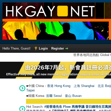
Hello There, Guest!
Login
Register
世界各地同志熱點 Global Ga
■中國 China：
香港 Hong Kong
上海 Shanghai
北京 Beij
Taipei
■韓國 Korea:
首爾 Seou
l
釜山 Busan
Hot Search:
#前香港先生 Flow 再捲爭議 昔日鍾培生百萬挑