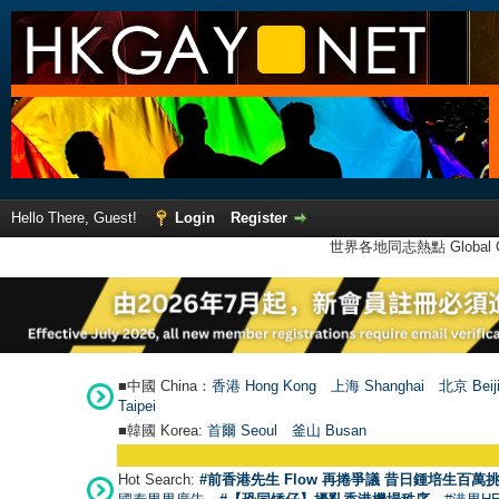
Hello There, Guest!
Login
Register
世界各地同志熱點 Global Ga
■中國 China：
香港 Hong Kong
上海 Shanghai
北京 Beij
Taipei
■韓國 Korea:
首爾 Seou
l
釜山 Busan
Hot Search:
#前香港先生 Flow 再捲爭議 昔日鍾培生百萬挑