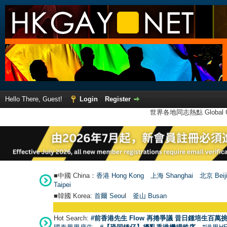
Hello There, Guest!
Login
Register
世界各地同志熱點 Global Ga
■中國 China：
香港 Hong Kong
上海 Shanghai
北京 Beij
Taipei
■韓國 Korea:
首爾 Seou
l
釜山 Busan
Hot Search:
#前香港先生 Flow 再捲爭議 昔日鍾培生百萬挑