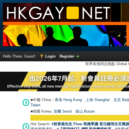
Hello There, Guest!
Login
Register
世界各地同志熱點 Global Ga
■中國 China：
香港 Hong Kong
上海 Shanghai
北京 Beij
Taipei
■韓國 Korea:
首爾 Seou
l
釜山 Busan
Hot Search:
#前香港先生 Flow 再捲爭議 昔日鍾培生百萬挑