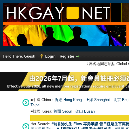
Hello There, Guest!
Login
Register
世界各地同志熱點 Global Ga
■中國 China：
香港 Hong Kong
上海 Shanghai
北京 Beij
Taipei
■韓國 Korea:
首爾 Seou
l
釜山 Busan
Hot Search:
#前香港先生 Flow 再捲爭議 昔日鍾培生百萬挑