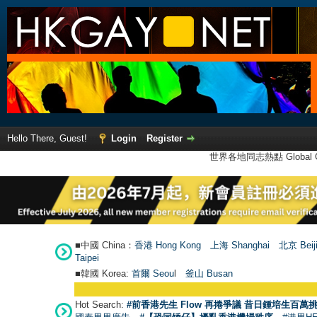
Hello There, Guest!
Login
Register
世界各地同志熱點 Global Ga
■中國 China：
香港 Hong Kong
上海 Shanghai
北京 Beij
Taipei
■韓國 Korea:
首爾 Seou
l
釜山 Busan
Hot Search:
#前香港先生 Flow 再捲爭議 昔日鍾培生百萬挑