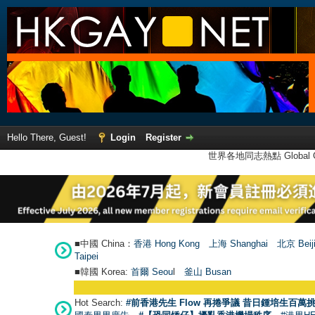
Hello There, Guest!
Login
Register
世界各地同志熱點 Global Ga
■中國 China：
香港 Hong Kong
上海 Shanghai
北京 Beij
Taipei
■韓國 Korea:
首爾 Seou
l
釜山 Busan
Hot Search:
#前香港先生 Flow 再捲爭議 昔日鍾培生百萬挑