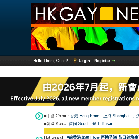
Hello There, Guest!
Login
Register
■中國 China：
香港 Hong Kong
上海 Shanghai
北京
■韓國 Korea:
首爾 Seou
l
釜山 Busan
Hot Search:
#前香港先生 Flow 再捲爭議 昔日鍾培生