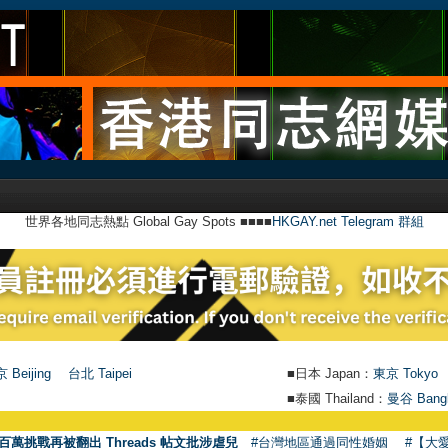
世界各地同志熱點 Global Gay Spots ■■■■
HKGAY.net Telegram 群組
 Beijing
台北 Taipei
■日本 Japan：
東京 Tokyo
■泰國 Thailand：
曼谷 Bang
百萬挑戰再被翻出 Threads 帖文批涉虐兒
#台灣地區通過同性婚姻
#【大