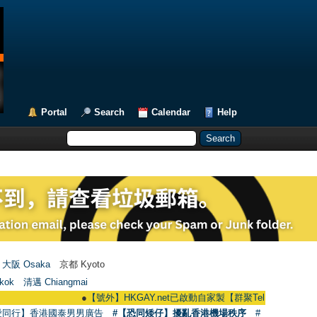
Portal
Search
Calendar
Help
大阪 Osaka
京都 Kyoto
kok
清邁 Chiangmai
●
【號外】HKGAY.net已啟動自家製【群聚Telegram群組】 HKGAY.net 
愛同行】香港國泰男男廣告
#【恐同矮仔】擾亂香港機場秩序
#