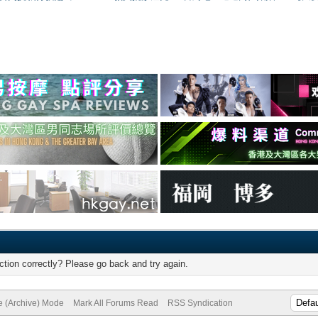
tion correctly? Please go back and try again.
te (Archive) Mode
Mark All Forums Read
RSS Syndication